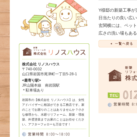
Y様邸の新築工事が
日当たりの良い広い
玄関横には、ペット
広さの洗い場もある
株式会社 リノスハウス
〒740-0032
山口県岩国市尾津町一丁目5-28-1
<最寄り駅>
JR山陽本線 南岩国駅
＊駐車場あり
岩国市の【株式会社 リノスハウス】は、女性
アドバイザーに相談ができる工務店です。家
のことでお困りのことはありませんか？小さ
な修理から、水廻りリフォーム、新築・増改
築、外壁塗装までお家のことはお任せくださ
い。アフターフォローも万全です！